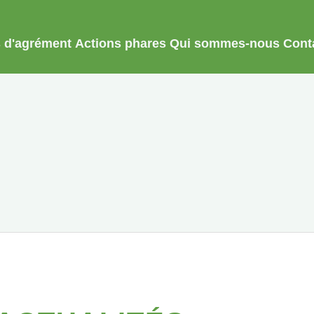
es d'agrément
Actions phares
Qui sommes-nous
Cont
s d'agrément
Actions phares
Qui sommes-nous
Cont