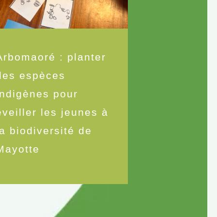
Arbomaoré : planter
des espèces
indigènes pour
éveiller les jeunes à
la biodiversité de
Mayotte