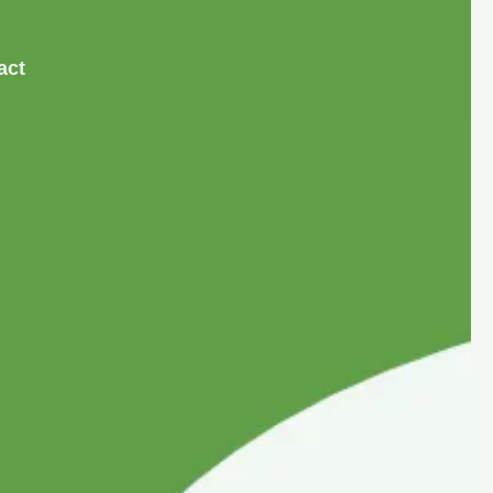
act
act