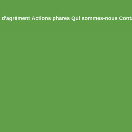
es d'agrément
Actions phares
Qui sommes-nous
Cont
s d'agrément
Actions phares
Qui sommes-nous
Cont