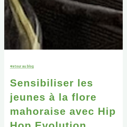
retour au blog
Sensibiliser les
jeunes à la flore
mahoraise avec Hip
Hop Evolution